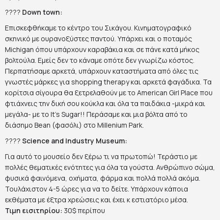
????️
Down town:
Επισκεφθήκαμε το κέντρο του Σικάγου. Κινηματογραφικό
σκηνικό με ουρανοξύστες παντού. Υπάρχει και ο ποταμός
Michigan όπου υπάρχουν καραβάκια και σε πάνε κατά μήκος
βολτούλα. Εμείς δεν το κάναμε οπότε δεν γνωρίζω κόστος.
Περπατήσαμε αρκετά, υπάρχουν καταστήματα από όλες τις
γνωστές μάρκες για shopping therapy και αρκετά φαγάδικα. Τα
κορίτσια σίγουρα θα ξετρελαθούν με το American Girl Place που
φτιάχνεις την δική σου κούκλα και όλα τα παιδάκια -μικρά και
μεγάλα- με το It’s Sugar!! Περάσαμε και μια βόλτα από το
διάσημο Bean (φασόλι) στο Millenium Park.
????
Science and Industry Museum:
Για αυτό το μουσείο δεν ξέρω τι να πρωτοπώ! Τεράστιο με
πολλές θεματικές ενότητες για όλα τα γούστα. Ανθρώπινο σώμα,
φυσικά φαινόμενα, οχήματα, φάρμα και πολλά πολλά ακόμα.
Τουλάχιστον 4-5 ώρες για να το δείτε. Υπάρχουν κάποια
εκθέματα με έξτρα χρεώσεις και έχει κ εστιατόριο μέσα.
Τιμη εισιτηρίου:
30$ περίπου