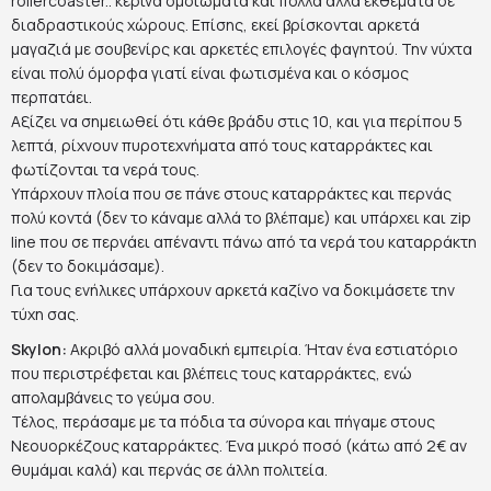
rollercoaster.. κέρινα ομοιώματα και πολλά άλλα εκθέματα σε
διαδραστικούς χώρους. Επίσης, εκεί βρίσκονται αρκετά
μαγαζιά με σουβενίρς και αρκετές επιλογές φαγητού. Την νύχτα
είναι πολύ όμορφα γιατί είναι φωτισμένα και ο κόσμος
περπατάει.
Αξίζει να σημειωθεί ότι κάθε βράδυ στις 10, και για περίπου 5
λεπτά, ρίχνουν πυροτεχνήματα από τους καταρράκτες και
φωτίζονται τα νερά τους.
Υπάρχουν πλοία που σε πάνε στους καταρράκτες και περνάς
πολύ κοντά (δεν το κάναμε αλλά το βλέπαμε) και υπάρχει και zip
line που σε περνάει απέναντι πάνω από τα νερά του καταρράκτη
(δεν το δοκιμάσαμε).
Για τους ενήλικες υπάρχουν αρκετά καζίνο να δοκιμάσετε την
τύχη σας.
Skylon:
Ακριβό αλλά μοναδική εμπειρία. Ήταν ένα εστιατόριο
που περιστρέφεται και βλέπεις τους καταρράκτες, ενώ
απολαμβάνεις το γεύμα σου.
Τέλος, περάσαμε με τα πόδια τα σύνορα και πήγαμε στους
Νεουορκέζους καταρράκτες. Ένα μικρό ποσό (κάτω από 2€ αν
θυμάμαι καλά) και περνάς σε άλλη πολιτεία.