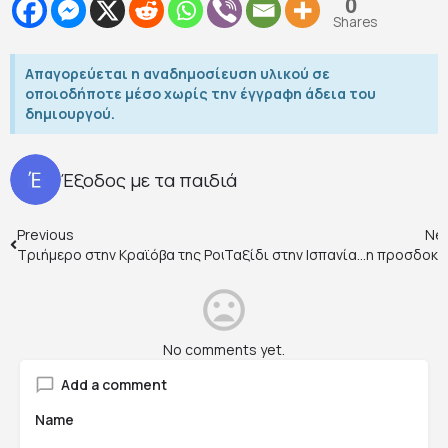
0
Shares
Απαγορεύεται η αναδημοσίευση υλικού σε
οποιοδήποτε μέσο χωρίς την έγγραφη άδεια του
δημιουργού.
Έξοδος με τα παιδιά
Previous
Ne
Τριήμερο στην Κραϊόβα της Ρουμανίας
Ταξίδι στην Ισπανία…η προσδοκί
No comments yet.
Add a comment
Name