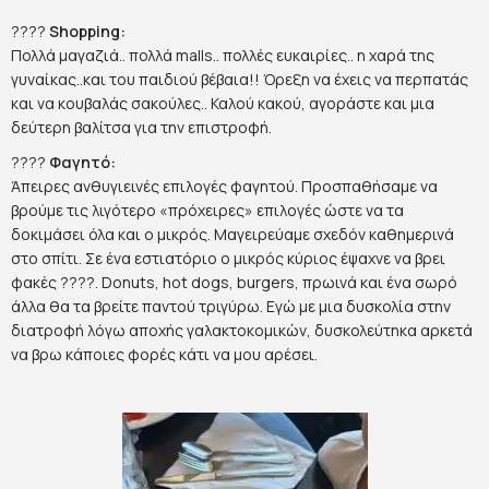
????
Shopping:
Πολλά μαγαζιά.. πολλά malls.. πολλές ευκαιρίες.. η χαρά της
γυναίκας..και του παιδιού βέβαια!! Όρεξη να έχεις να περπατάς
και να κουβαλάς σακούλες.. Καλού κακού, αγοράστε και μια
δεύτερη βαλίτσα για την επιστροφή.
????
Φαγητό:
Άπειρες ανθυγιεινές επιλογές φαγητού. Προσπαθήσαμε να
βρούμε τις λιγότερο «πρόχειρες» επιλογές ώστε να τα
δοκιμάσει όλα και ο μικρός. Μαγειρεύαμε σχεδόν καθημερινά
στο σπίτι. Σε ένα εστιατόριο ο μικρός κύριος έψαχνε να βρει
φακές ????. Donuts, hot dogs, burgers, πρωινά και ένα σωρό
άλλα θα τα βρείτε παντού τριγύρω. Εγώ με μια δυσκολία στην
διατροφή λόγω αποχής γαλακτοκομικών, δυσκολεύτηκα αρκετά
να βρω κάποιες φορές κάτι να μου αρέσει.