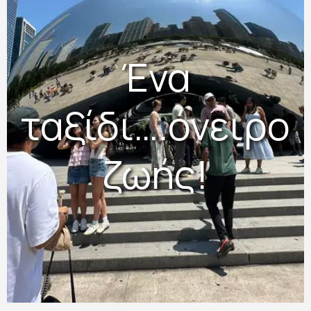
Ένα
ταξίδι….όνειρο
ζωής!