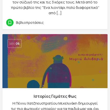
τον σύζυγό της και τις 3 κόρες τους. Μετά από το
πρώτο βιβλίο της “Ένα λιοντάρι πολύ διαφορετικό”
από […]
Βιβλιοπροτάσεις
ΙΑΝ
06
Ιστορίες Γεμάτες Φως
Η Πέννυ Χατζηευστρατίου Μιχελινάκη δημιουργεί
τις πιο φωτεινές ιστορίες για τα παιδιά μας και όχι