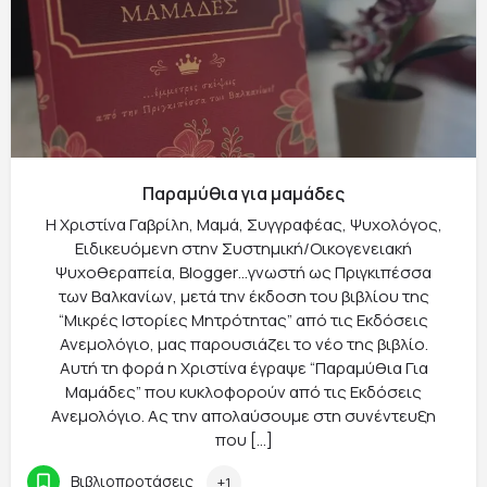
Παραμύθια για μαμάδες
Η Χριστίνα Γαβρίλη, Μαμά, Συγγραφέας, Ψυχολόγος,
Ειδικευόμενη στην Συστημική/Οικογενειακή
Ψυχοθεραπεία, Blogger…γνωστή ως Πριγκιπέσσα
των Βαλκανίων, μετά την έκδοση του βιβλίου της
“Μικρές Ιστορίες Μητρότητας” από τις Εκδόσεις
Ανεμολόγιο, μας παρουσιάζει το νέο της βιβλίο.
Αυτή τη φορά η Χριστίνα έγραψε “Παραμύθια Για
Μαμάδες” που κυκλοφορούν από τις Εκδόσεις
Ανεμολόγιο. Ας την απολαύσουμε στη συνέντευξη
που […]
Βιβλιοπροτάσεις
+1