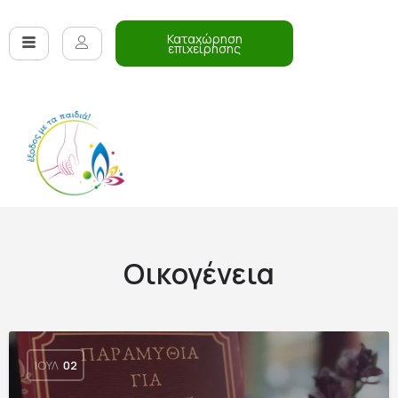
Καταχώρηση
επιχείρησης
Οικογένεια
ΙΟΎΛ
02