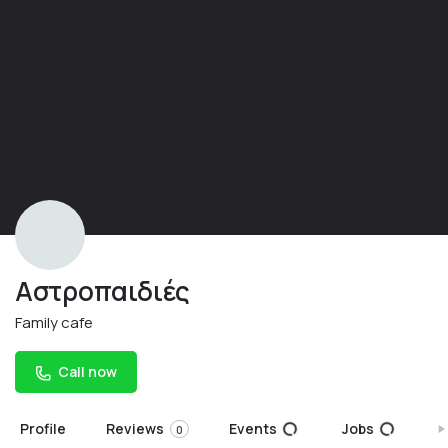
Αστροπαιδιές
Family cafe
Call now
Profile
Reviews
Events
Jobs
S
0