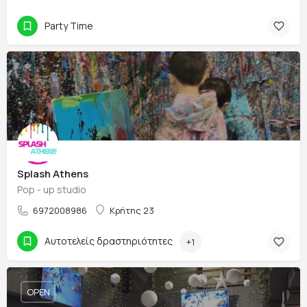
Party Time
Splash Athens
Pop - up studio
6972008986
Κρήτης 23
Αυτοτελείς δραστηριότητες
+1
OPEN