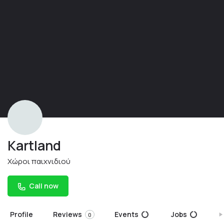
Kartland
Χώροι παιχνιδιού
Call now
Profile
Reviews
Events
Jobs
S
0