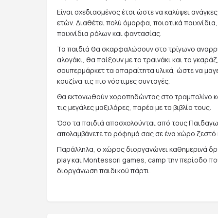
Είναι σχεδιασμένος έτσι ώστε να καλύψει ανάγκες
ετών. Διαθέτει πολύ όμορφα, ποιοτικά παιχνίδια,
παιχνίδια ρόλων και φαντασίας.
Τα παιδιά θα σκαρφαλώσουν στο τρίγωνο αναρρί
αλογάκι, θα παίξουν με το τραινάκι και το γκαρά
σουπερμάρκετ τα απαραίτητα υλικά, ώστε να μαγε
κουζίνα τις πιο νόστιμες συνταγές.
Θα εκτονωθούν χοροπηδώντας στο τραμπολίνο κα
τις μεγάλες μαξιλάρες, παρέα με το βιβλίο τους.
Όσο τα παιδιά απασχολούνται από τους Παιδαγωγ
απολαμβάνετε το ρόφημά σας σε ένα χώρο ζεστό 
Παράλληλα, ο χώρος διοργανώνει καθημερινά δ
play και Montessori games, camp την περίοδο που
διοργάνωση παιδικού πάρτι.