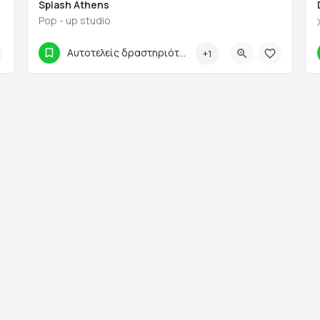
Splash Athens
Pop - up studio
6972008986
Κρήτης 23
Αυτοτελείς δραστηριότητες
+1