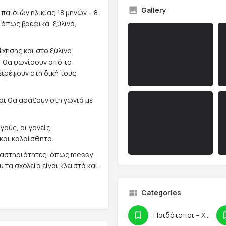
Gallery
 παιδιών ηλικίας 18 μηνών – 8
 όπως βρεφικά, ξύλινα,
χησης και στο ξύλινο
ζ, θα ψωνίσουν από το
ιρέψουν στη δική τους
ι θα αράξουν στη γωνιά με
ούς, οι γονείς
και καλαίσθητο.
ραστηριότητες, όπως messy
 τα σχολεία είναι κλειστά και
Categories
Παιδότοποι – Χώροι Παιχνιδιού