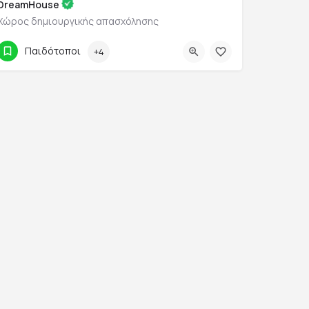
DreamHouse
Χώρος δημιουργικής απασχόλησης
21 0933 5013
Νικολάου Πλαστήρα 48
Παιδότοποι
+4