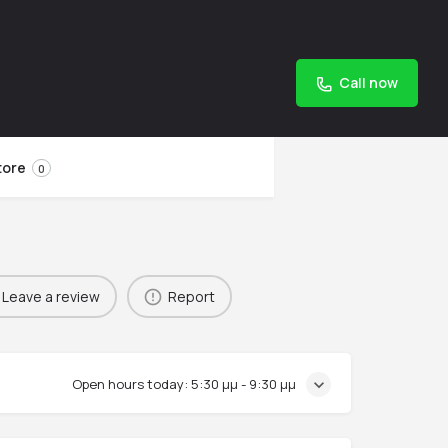
Call now
tore
0
Leave a review
Report
Open hours today:
5:30 μμ - 9:30 μμ