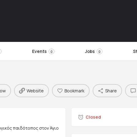
Events
Jobs
S
0
0
now
Website
Bookmark
Share
Closed
υργικός παιδότοπος στον Άγιο