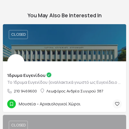
You May Also Be Interested In
CLOSED
Ίδρυμα Ευγενίδου
Το Ίδρυμα Ευγενίδου (εναλλακτικά γνωστό ως Ευγενίδειο Ίδρυμα) είναι ένα εκπαιδευτικό κοινωφελές ίδρυμα, που…
210 9469600
Λεωφόρος Ανδρέα Συγγρού 387
Μουσεία – Αρχαιολογικοί Χώροι
CLOSED