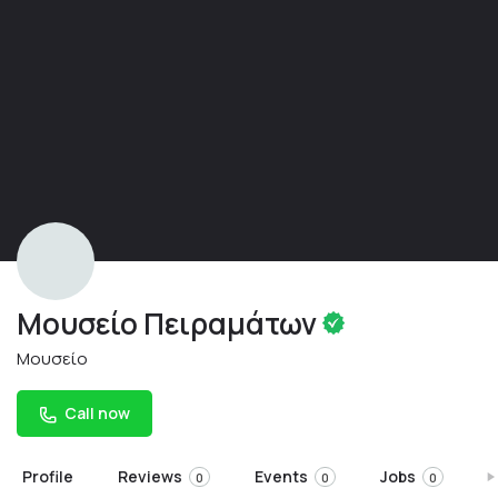
Μουσείο Πειραμάτων
Μουσείο
Call now
Profile
Reviews
Events
Jobs
S
0
0
0