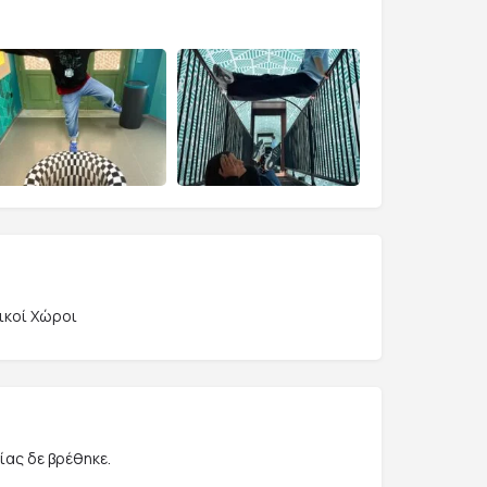
ικοί Χώροι
ας δε βρέθηκε.