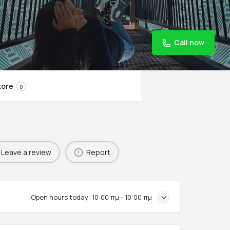
Call now
tore
0
Leave a review
Report
Open hours today:
10:00 πμ - 10:00 πμ