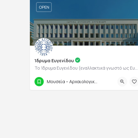
OPEN
Ίδρυμα Ευγενίδου
Το Ίδρυμα Ευγενίδου (εναλλακτικά γνωστό ως Ευγενίδειο Ίδρυμα) είναι ένα εκπαιδευτικό κοινωφελές ίδρυμα, που…
210 9469600
Μουσεία – Αρχαιολογικοί Χώροι
Λεωφόρος Ανδρέα Συγγρού 387