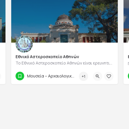
Εθνικό Αστεροσκοπείο Αθηνών
Το Εθνικό Αστεροσκοπείο Αθηνών είναι ερευνητικό κέντρο στην Αθήνα και αστεροσκοπείο, αποτελεί Νομικό Πρόσωπο…
2103490000
Μουσεία – Αρχαιολογικοί Χώροι
+1