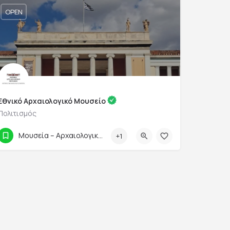
OPEN
Εθνικό Αρχαιολογικό Μουσείο
Πολιτισμός
2132144800 & 2132144856
Μουσεία – Αρχαιολογικοί Χώροι
+1
28ης Οκτωβρίου 44