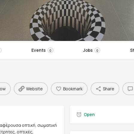
Events
Jobs
S
0
0
now
Website
Bookmark
Share
Open
ιαφέρουσα οπτική, σωματική
τρητες, οπτικές,