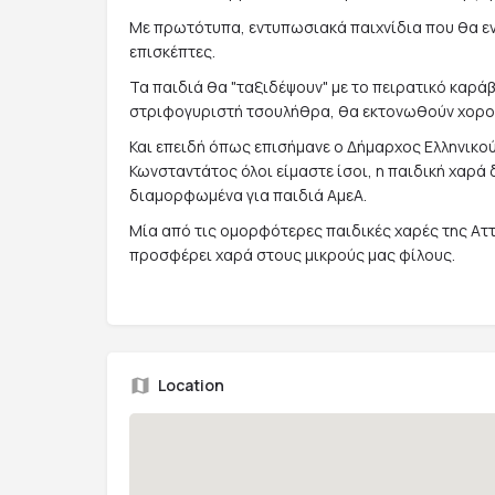
Με πρωτότυπα, εντυπωσιακά παιχνίδια που θα ε
επισκέπτες.
Τα παιδιά θα "ταξιδέψουν" με το πειρατικό καράβ
στριφογυριστή τσουλήθρα, θα εκτονωθούν χορο
Και επειδή όπως επισήμανε ο Δήμαρχος Ελληνικο
Κωνσταντάτος όλοι είμαστε ίσοι, η παιδική χαρά 
διαμορφωμένα για παιδιά ΑμεΑ.
Μία από τις ομορφότερες παιδικές χαρές της Αττι
προσφέρει χαρά στους μικρούς μας φίλους.
Location