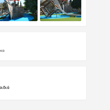
ρκα
αιδιά