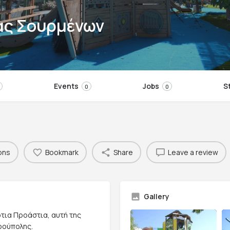
ας Σουρμένων
Events
Jobs
S
0
0
ons
Bookmark
Share
Leave a review
Gallery
ότια Προάστια, αυτή της
ρούπολης.