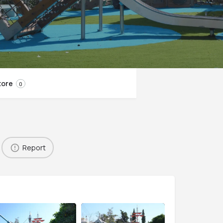
tore
0
Report