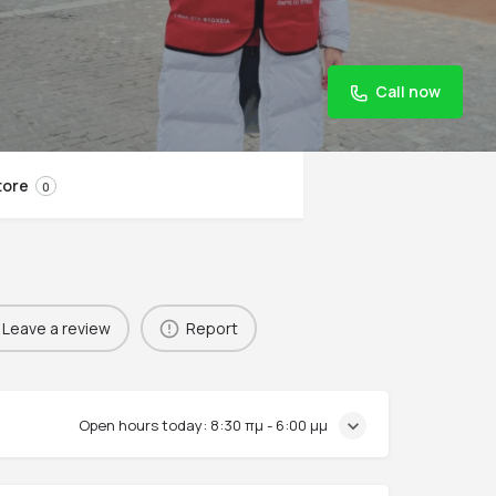
Call now
tore
0
Leave a review
Report
Open hours today:
8:30 πμ - 6:00 μμ