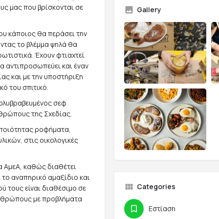
υς μας που βρίσκονται σε
Gallery
ου κάποιος θα περάσει την
οντας το βλέμμα ψηλά θα
φωτιστικά. Έχουν φτιαχτεί
να αντιπροσωπεύει και έναν
ας και με την υποστήριξη
κό του σπιτικό.
πολυβραβευμένος σεφ
θρώπους της Σχεδίας.
 ποιότητας ροφήματα,
λικών, στις οικολογικές
ια ΑμεΑ, καθώς διαθέτει
 το αναπηρικό αμαξίδιο και
Categories
ύ τους είναι διαθέσιμο σε
 ανθρώπους με προβλήματα
Εστίαση