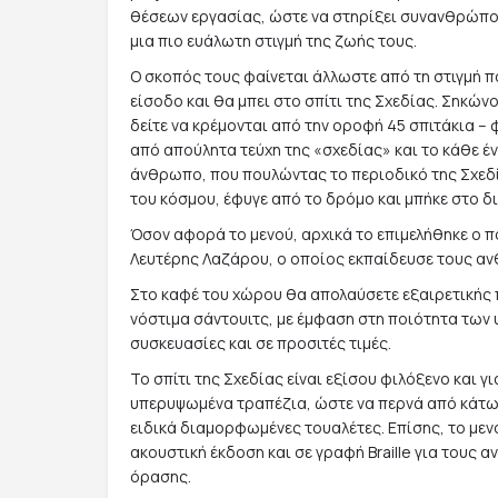
θέσεων εργασίας, ώστε να στηρίξει συνανθρώπο
μια πιο ευάλωτη στιγμή της ζωής τους.
Ο σκοπός τους φαίνεται άλλωστε από τη στιγμή π
είσοδο και θα μπει στο σπίτι της Σχεδίας. Σηκών
δείτε να κρέμονται από την οροφή 45 σπιτάκια – 
από απούλητα τεύχη της «σχεδίας» και το κάθε έ
άνθρωπο, που πουλώντας το περιοδικό της Σχεδί
του κόσμου, έφυγε από το δρόμο και μπήκε στο δι
Όσον αφορά το μενού, αρχικά το επιμελήθηκε ο 
Λευτέρης Λαζάρου, ο οποίος εκπαίδευσε τους αν
Στο καφέ του χώρου θα απολαύσετε εξαιρετικής
νόστιμα σάντουιτς, με έμφαση στη ποιότητα των υ
συσκευασίες και σε προσιτές τιμές.
Το σπίτι της Σχεδίας είναι εξίσου φιλόξενο και γ
υπερυψωμένα τραπέζια, ώστε να περνά από κάτω
ειδικά διαμορφωμένες τουαλέτες. Επίσης, το μενο
ακουστική έκδοση και σε γραφή Braille για τους
όρασης.