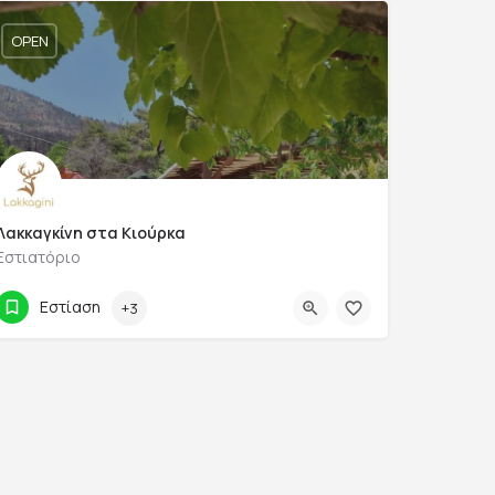
OPEN
Λακκαγκίνη στα Κιούρκα
Εστιατόριο
2295 022945
Αγίας Τριάδας
Εστίαση
+3