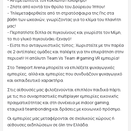
- Αντιμετωπίστε τον Κύκλωπα Πολύφημο!
- Ζήστε από κοντά τον θρύλο του Δούρειου Ίππου!
- Τηλεμεταφερθείτε από τη στρατόσφαιρα της Γης στα
βάθη των ωκεανών, γνωρίζοντας για το κλίμα του πλανήτη
μας!
- Περπατήστε δίπλα σε πιγκουίνους και γνωρίστε τον Μίμη,
το πιο γλυκό πιγκουϊνάκι-ξεναγό!
- Είστε πιο ανταγωνιστικός τύπος; Χωριστείτε με την παρέα
σε 2 αντίπαλες ομάδες και παλέψτε για την επικράτηση στην
περιοχή! Η απόλυτη Team Vs Team #gaming VR εμπειρία!
Στο Teleport Arena μπορείτε να επιλέξετε ψυχαγωγικές
εμπειρίες, αλλά και εμπειρίες που συνδυάζουν ψυχαγωγικό
και εκπαιδευτικό χαρακτήρα.
Στις αίθουσές μας φιλοξενούνται επιπλέον παιδικά πάρτι
με τις πιο συναρπαστικές multiplayer εμπειρίες εικονικής
πραγματικότητας και στη συνέχεια με indoor gaming,
εταιρικά teambonding και δράσεις με κοινωνικό πρόσημο.
Οι εμπειρίες μας μεταφέρονται σε σχολικούς χώρους ή
αίθουσες εκδηλώσεων σε όλη την Ελλάδα.