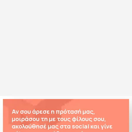
Αν σου άρεσε η πρότασή μας,
μοιράσου τη με τους φίλους σου,
ακολούθησέ μας στα social και γίνε