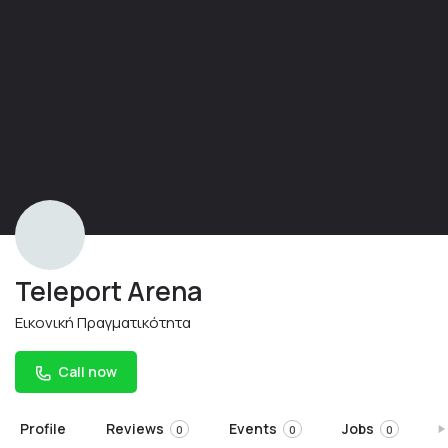
Teleport Arena
Εικονική Πραγματικότητα
Call now
Profile
Reviews
Events
Jobs
S
0
0
0