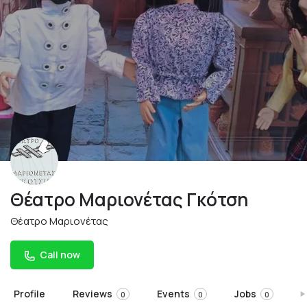
Θέατρο Μαριονέτας Γκότση
Θέατρο Μαριονέτας
Call now
Profile
Reviews
Events
Jobs
S
0
0
0