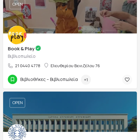
OPEN
Book & Play
Βιβλιοπωλείο
21 0440 4778
Ελευθερίου Βενιζέλου 76
Βιβλιοθήκες – Βιβλιοπωλεία
+1
OPEN