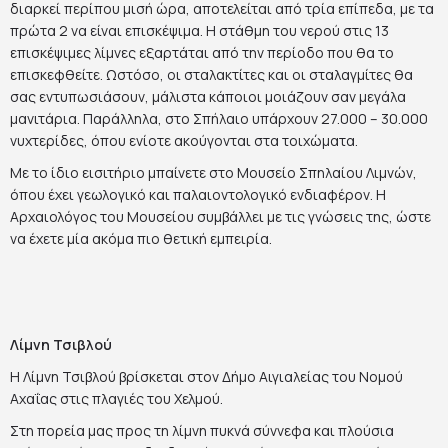
διαρκεί περίπου μισή ώρα, αποτελείται από τρία επίπεδα, με τα
πρώτα 2 να είναι επισκέψιμα. Η στάθμη του νερού στις 13
επισκέψιμες λίμνες εξαρτάται από την περίοδο που θα το
επισκεφθείτε. Ωστόσο, οι σταλακτίτες και οι σταλαγμίτες θα
σας εντυπωσιάσουν, μάλιστα κάποιοι μοιάζουν σαν μεγάλα
μανιτάρια. Παράλληλα, στο Σπήλαιο υπάρχουν 27.000 – 30.000
νυχτερίδες, όπου ενίοτε ακούγονται στα τοιχώματα.
Με το ίδιο εισιτήριο μπαίνετε στο Μουσείο Σπηλαίου Λιμνών,
όπου έχει γεωλογικό και παλαιοντολογικό ενδιαφέρον. Η
Αρχαιολόγος του Μουσείου συμβάλλει με τις γνώσεις της, ώστε
να έχετε μία ακόμα πιο θετική εμπειρία.
Λίμνη Τσιβλού
Η Λίμνη Τσιβλού βρίσκεται στον Δήμο Αιγιαλείας του Νομού
Αχαΐας στις πλαγιές του Χελμού.
Στη πορεία μας προς τη λίμνη πυκνά σύννεφα και πλούσια