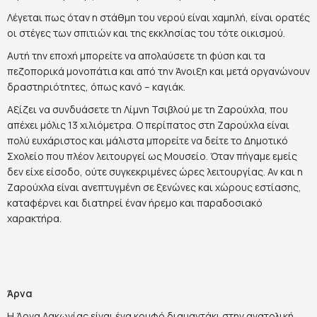
Λέγεται πως όταν η στάθμη του νερού είναι χαμηλή, είναι ορατές
οι στέγες των σπιτιών και της εκκλησίας του τότε οικισμού.
Αυτή την εποχή μπορείτε να απολαύσετε τη φύση και τα
πεζοπορικά μονοπάτια και από την Άνοιξη και μετά οργανώνουν
δραστηριότητες, όπως κανό – καγιάκ.
Αξίζει να συνδυάσετε τη Λίμνη Τσιβλού με τη Ζαρούχλα, που
απέχει μόλις 13 χιλιόμετρα. Ο περίπατος στη Ζαρούχλα είναι
πολύ ευχάριστος και μάλιστα μπορείτε να δείτε το Δημοτικό
Σχολείο που πλέον λειτουργεί ως Μουσείο. Όταν πήγαμε εμείς
δεν είχε είσοδο, ούτε συγκεκριμένες ώρες λειτουργίας. Αν και η
Ζαρούχλα είναι ανεπτυγμένη σε ξενώνες και χώρους εστίασης,
καταφέρνει και διατηρεί έναν ήρεμο και παραδοσιακό
χαρακτήρα.
Άρνα
Η Άρνα Λακωνίας είναι ένα κρυφό διαμαντάκι στην ανατολική