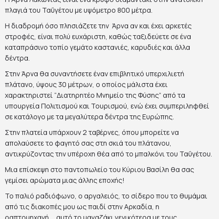
πλαγιά του Ταΰγέτου με υψόμετρο 800 μέτρα.
Η διαδρομή όσο πλησιάζετε την Άρνα αν και έχει αρκετές
στροφές, είναι πολύ ευχάριστη, καθώς ταξιδεύετε σε ένα
καταπράσινο τοπίο γεμάτο καστανιές, καρυδιές και άλλα
δέντρα.
Στην Άρνα θα συναντήσετε έναν επιβλητικό υπερχιλιετή
πλάτανο, ύψους 30 μέτρων, ο οποίος μάλιστα έχει
χαρακτηριστεί “Διατηρητέο Μνημείο της Φύσης” από τα
υπουργεία Πολιτισμού και Τουρισμού, ενώ έχει συμπεριληφθεί
σε κατάλογο με τα μεγαλύτερα δέντρα της Ευρώπης.
Στην πλατεία υπάρχουν 2 ταβέρνες, όπου μπορείτε να
απολαύσετε το φαγητό σας στη σκιά του πλάτανου,
αντικρύζοντας την υπέροχη θέα από το μπαλκόνι του Ταΰγέτου.
Μια επίσκεψη στο παντοπωλείο του Κύριου Βασίλη θα σας
γεμίσει αρώματα μιας άλλης εποχής!
Το παλιό ραδιόφωνο, ο αργαλειός, το σίδερο που το θυμάμαι
από τις διακοπές μου ως παιδί στην Αρκαδία, η
ραπτομηχανή…..αυτό το μαγαζάκι γενικότερα με τους