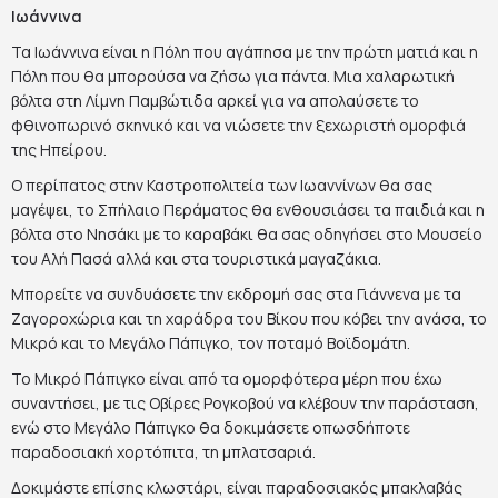
Ιωάννινα
Τα Ιωάννινα είναι η Πόλη που αγάπησα με την πρώτη ματιά και η
Πόλη που θα μπορούσα να ζήσω για πάντα. Μια χαλαρωτική
βόλτα στη Λίμνη Παμβώτιδα αρκεί για να απολαύσετε το
φθινοπωρινό σκηνικό και να νιώσετε την ξεχωριστή ομορφιά
της Ηπείρου.
Ο περίπατος στην Καστροπολιτεία των Ιωαννίνων θα σας
μαγέψει, το Σπήλαιο Περάματος θα ενθουσιάσει τα παιδιά και η
βόλτα στο Νησάκι με το καραβάκι θα σας οδηγήσει στο Μουσείο
του Αλή Πασά αλλά και στα τουριστικά μαγαζάκια.
Μπορείτε να συνδυάσετε την εκδρομή σας στα Γιάννενα με τα
Ζαγοροχώρια και τη χαράδρα του Βίκου που κόβει την ανάσα, το
Μικρό και το Μεγάλο Πάπιγκο, τον ποταμό Βοϊδομάτη.
Το Μικρό Πάπιγκο είναι από τα ομορφότερα μέρη που έχω
συναντήσει, με τις Οβίρες Ρογκοβού να κλέβουν την παράσταση,
ενώ στο Μεγάλο Πάπιγκο θα δοκιμάσετε οπωσδήποτε
παραδοσιακή χορτόπιτα, τη μπλατσαριά.
Δοκιμάστε επίσης κλωστάρι, είναι παραδοσιακός μπακλαβάς