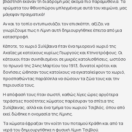
βλάστηση έκαναν τη διαδρομή μας ακόμα πιο παραμυθένια. Τα
χρώματα του Φθινοπώρου μπλεγμένα με αυτά του χειμώνα, μας
μάγεψαν πραγματικά!
Αν και το τοπίο εντυπωσιάζει τον επισκέπτη, αξίζει να
γνωρίζουμε πως η Λίμνη αυτή δημιουργήθηκε έπειτα από μια
καταστροφή.
Κάποτε, το χωριό Συλίβαινα ήταν ένα ημιορεινό χωριό της
Αχαΐας με κατοίκους κυρίως Γεωργούς και Κτηνοτρόφους. Οι
κάτοικοι ήταν συνηθισμένοι σε μικρές κατολισθήσεις, ωστόσο
το πρωινό της 24ης Μαρτίου του 1913, δυνατοί κρότοι και
δονήσεις ώθησαν τους κατοίκους να εγκαταλείψουν το χωριό,
προσπαθώντας παράλληλα να σώσουν τα ζώα τους και την
περιουσία τους.
Η απόφασή τους ήταν σωστή, καθώς λίγες ώρες αργότερα
τεράστιες ποσότητες χώματος παρέσυραν τα σπίτια της
Συλίβαινας, αλλά και ένα τμήμα του χωριού Τσιβλός, όπου από
εκεί δώθηκε η ονομασία της Λίμνης.
Τα χώματα έφραξαν την κοίτη του ποταμού Κράθη και από τα
νερά του δημιουργήθηκε η φυσική Λίμνη Τσιβλού.