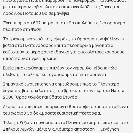
πρωταγωνιστείτε σε παραμύθι. Το πανέμορφο Πλατανόδασος
με τα υπεραιωνόβια πλατάνια που αγκαλιάζει τις Πηγές του
Αροάνιου Ποταμού θα σε μαγέψει.
Έχει υψόμετρο 697 μέτρα, οπότε θα απολαύσεις ένα δροσερό
περίπατο στη Φύση.
Τα τρεχούμενα νερά, το γεφυράκι, το θρόισμα των φύλλων, η
βόλτα στο Πλατανόδασος και τα πεζοπορικά μονοπάτια
καθιστούν το μέρος αυτό ιδανικό για φυσιολάτρες και όσους
αποζητούν στιγμές ηρεμίας.
Εμείς επισκεφθήκαμε επιπλέον τον νερόμυλο, είδαμε πώς
αλέθεται το αλεύρι και αγοράσαμε τοπικά προϊόντα.
Σημαντικό είναι επίσης να σημειώσουμε πως το Πλανητέρο
λόγω της βιοποικιλότητάς του βρίσκεται στην περιοχή Natura
2000 “Ορος Χελμός και ύδατα Στυγός”.
Ακόμα, στην περιοχή υπάρχουν ιχθυοτροφεία και στην ταβέρνα
του χωριού θα δοκιμάσετε εξαιρετική πέστροφα.
Τέλος, αξίζει να συνδυάσετε το Πλανητέρο με μια επίσκεψη στο
Σπήλαιο Λιμνών, μόλις 9 χιλιόμετρα απόσταση. Η ξενάγηση